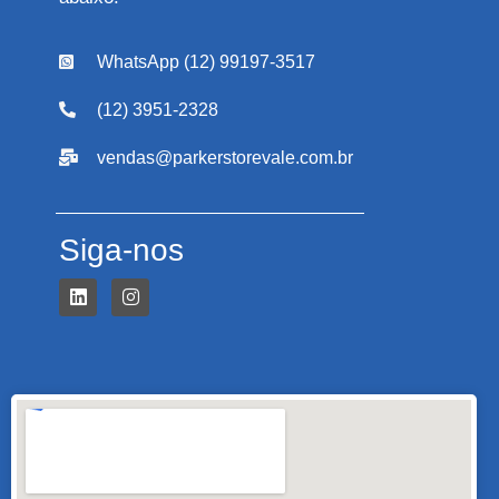
WhatsApp (12) 99197-3517
(12) 3951-2328
vendas@parkerstorevale.com.br
Siga-nos
L
I
i
n
n
s
k
t
e
a
d
g
i
r
n
a
m