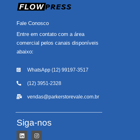
Fale Conosco
Entre em contato com a área
comercial pelos canais disponíveis
abaixo:
WhatsApp (12) 99197-3517
(12) 3951-2328
vendas@parkerstorevale.com.br
Siga-nos
L
I
i
n